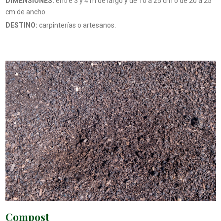
DIMENSIONES:
entre 3 y 4 m de largo y de 10 a 25 cm o de 20 a 25
cm de ancho.
DESTINO:
carpinterías o artesanos.
Compost