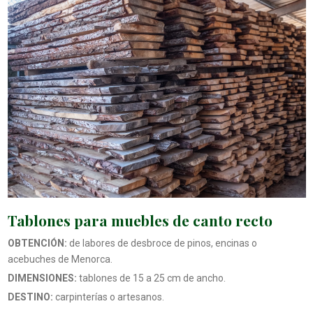
Tablones para muebles de canto recto
OBTENCIÓN:
de labores de desbroce de pinos, encinas o
acebuches de Menorca.
DIMENSIONES:
tablones de 15 a 25 cm de ancho.
DESTINO:
carpinterías o artesanos.